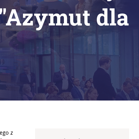
i "Azymut dla
ego z