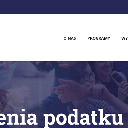
O NAS
PROGRAMY
WY
nia podatku