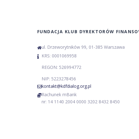
FUNDACJA KLUB DYREKTORÓW FINANS
ul. Drzeworytników 99, 01-385 Warszawa
KRS: 0001069958
REGON: 526994772
NIP: 5223278456
kontakt@kdfdialog.org.pl
Rachunek mBank
nr: 14 1140 2004 0000 3202 8432 8450