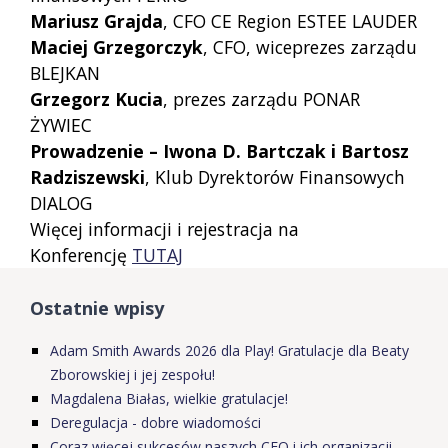
Mariusz Grajda
, CFO CE Region ESTEE LAUDER
Maciej Grzegorczyk
, CFO, wiceprezes zarządu
BLEJKAN
Grzegorz Kucia
, prezes zarządu PONAR
ŻYWIEC
Prowadzenie – Iwona D. Bartczak i Bartosz
Radziszewski
, Klub Dyrektorów Finansowych
DIALOG
Więcej informacji i rejestracja na
Konferencję
TUTAJ
Ostatnie wpisy
Adam Smith Awards 2026 dla Play! Gratulacje dla Beaty
Zborowskiej i jej zespołu!
Magdalena Białas, wielkie gratulacje!
Deregulacja - dobre wiadomości
Coraz więcej sukcesów naszych CFO i ich organizacji