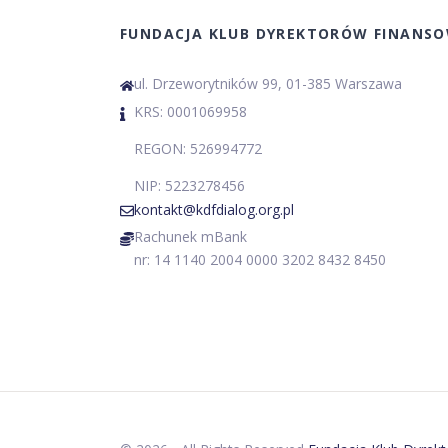
FUNDACJA KLUB DYREKTORÓW FINANS
ul. Drzeworytników 99, 01-385 Warszawa
KRS: 0001069958
REGON: 526994772
NIP: 5223278456
kontakt@kdfdialog.org.pl
Rachunek mBank
nr: 14 1140 2004 0000 3202 8432 8450