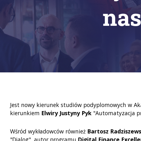
na
Jest nowy kierunek studiów podyplomowych w Ak
kierunkiem
Elwiry Justyny Pyk
"Automatyzacja pr
Wśród wykładowców również
Bartosz Radziszews
"Dialog", autor programu
Digital Finance Excel