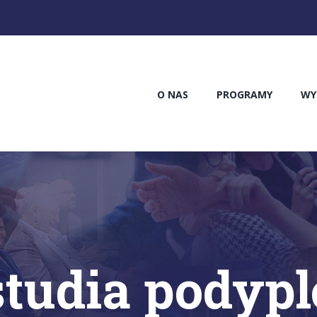
O NAS
PROGRAMY
WY
studia podyp