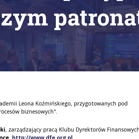
szym patrona
ademii Leona Koźmińskiego, przygotowanych pod
ocesów biznesowych".
ki
, zarządzający pracą Klubu Dyrektorów Finansowyc
lence
http://www.dfe.org.pl