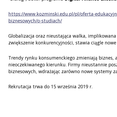
https://www.kozminski.edu.pl/pl/oferta-edukacy
biznesowych/o-studiach/
Globalizacja oraz nieustająca walka, implikowan
zwiększenie konkurencyjności, stawia ciągle now
Trendy rynku konsumenckiego zmieniają biznes, a
nieoczekiwanego kierunku. Firmy nieustannie po
biznesowych, wdrażając zarówno nowe systemy zar
Rekrutacja trwa do 15 września 2019 r.