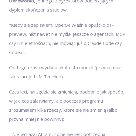
Derewońki,
jednego z dyrektorów odbierających
dyplom ukończenia studiów:
"Kiedy się zapisałem, OpenAI właśnie opuściło o1-
preview, nikt nawet nie myślał jeszcze o agentach, MCP
czy umiejętnościach, nie mówiąc już o Claude Code czy
Codex...
Od tego czasu wydano około stu modeli (przynajmniej
tak szacuje LLM Timeline).
Czas leci, narzędzia się zmieniają, podobnie jak sposób,
w jaki coś załatwiamy, ale podczas programu
zrozumiałem kilka rzeczy, które się nie zmienią (albo
przynajmniej nie powinny):
- Nie wdrażaj AI tam, gdzie nie jest potrzebna,