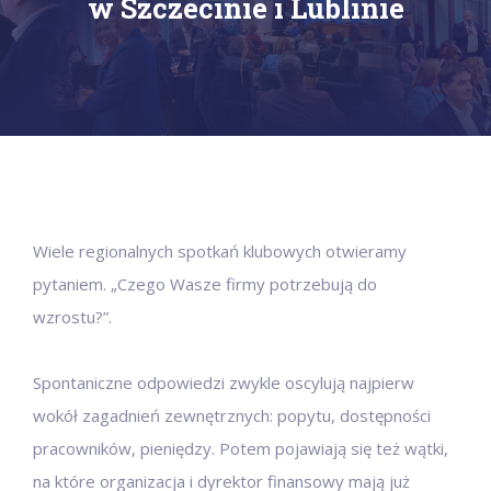
w Szczecinie i Lublinie
Wiele regionalnych spotkań klubowych otwieramy
pytaniem. „Czego Wasze firmy potrzebują do
wzrostu?”.
Spontaniczne odpowiedzi zwykle oscylują najpierw
wokół zagadnień zewnętrznych: popytu, dostępności
pracowników, pieniędzy. Potem pojawiają się też wątki,
na które organizacja i dyrektor finansowy mają już